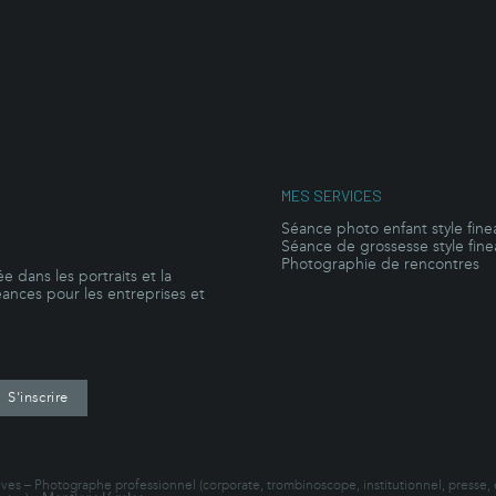
MES SERVICES
Séance photo enfant style fine
Séance de grossesse style fine
Photographie de rencontres
e dans les portraits et la
éances pour les entreprises et
nves – Photographe professionnel (corporate, trombinoscope, institutionnel, presse,