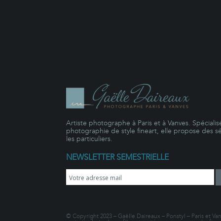
Artiste photographe à Paris et à Vanves. Spécialisé
photographie de style fineart, elle propose des s
les particuliers.
NEWSLETTER SEMESTRIELLE
© Copyright 2023 – Gaëlle Daireaux – Ponstyl – Paris et Va