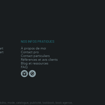
NOS INFOS PRATIQUES
art
À propos de moi
art
Contact pro
Contact particuliers
Références et avis clients
Blog et ressources
FAQ
 édito, mode, catalogue, publicité, lookbook, book agence,