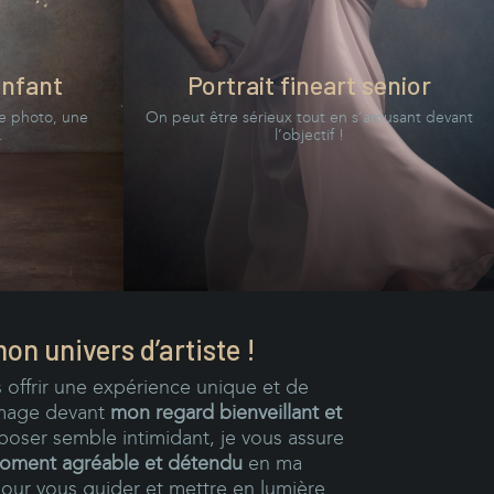
enfant
Portrait fineart senior
ne photo, une
On peut être sérieux tout en s’amusant devant
.
l’objectif !
n univers d’artiste !
 offrir une expérience unique et de
image devant
mon regard bienveillant et
poser semble intimidant, je vous assure
oment agréable et détendu
en ma
pour vous guider et mettre en lumière