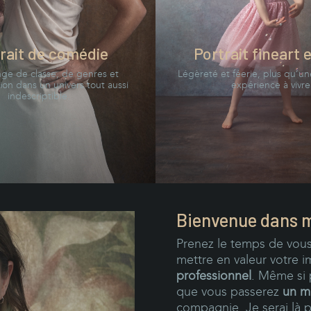
rait de comédie
Portrait fineart 
ge de classe, de genres et
Légèreté et féerie, plus qu’u
ion dans un univers tout aussi
expérience à vivre
indescriptible.
Bienvenue dans mo
Prenez le temps de vous
mettre en valeur votre 
professionnel
. Même si 
que vous passerez
un m
compagnie. Je serai là 