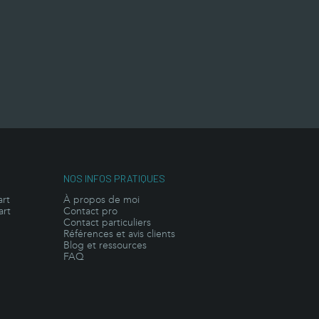
NOS INFOS PRATIQUES
art
À propos de moi
art
Contact pro
Contact particuliers
Références et avis clients
Blog et ressources
FAQ