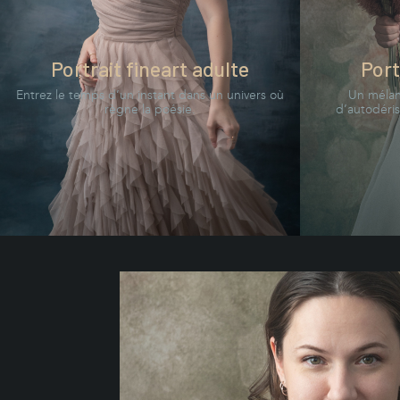
Portrait fineart adulte
Port
Entrez le temps d’un instant dans un univers où
Un mélan
règne la poésie.
d’autodéris